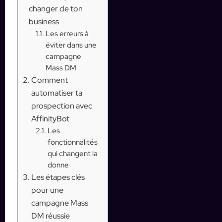
changer de ton
business
Les erreurs à
éviter dans une
campagne
Mass DM
Comment
automatiser ta
prospection avec
AffinityBot
Les
fonctionnalités
qui changent la
donne
Les étapes clés
pour une
campagne Mass
DM réussie