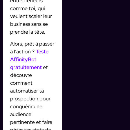
entrepreneurs
comme toi, qui
veulent scaler leur
business sans se
prendre la tête.
Alors, prêt à passer
à l’action ?
Teste
AffinityBot
gratuitement
et
découvre
comment
automatiser ta
prospection pour
conquérir une
audience
pertinente et faire
péter tes stats de