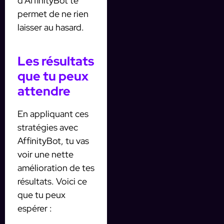
d’AffinityBot te
permet de ne rien
laisser au hasard.
Les résultats
que tu peux
attendre
En appliquant ces
stratégies avec
AffinityBot, tu vas
voir une nette
amélioration de tes
résultats. Voici ce
que tu peux
espérer :