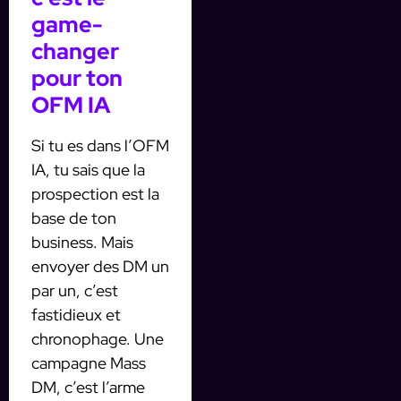
game-
changer
pour ton
OFM IA
Si tu es dans l’OFM
IA, tu sais que la
prospection est la
base de ton
business. Mais
envoyer des DM un
par un, c’est
fastidieux et
chronophage. Une
campagne Mass
DM, c’est l’arme