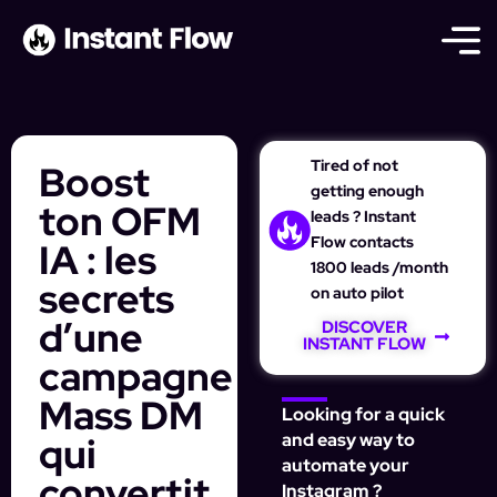
Tired of not
Boost
getting enough
ton OFM
leads ? Instant
Flow contacts
IA : les
1800 leads /month
secrets
on auto pilot
d’une
DISCOVER
INSTANT FLOW
campagne
Mass DM
Looking for a quick
qui
and easy way to
automate your
convertit
Instagram ?