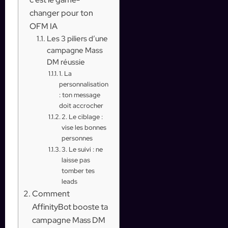
changer pour ton
OFM IA
Les 3 piliers d’une
campagne Mass
DM réussie
1. La
personnalisation
: ton message
doit accrocher
2. Le ciblage :
vise les bonnes
personnes
3. Le suivi : ne
laisse pas
tomber tes
leads
Comment
AffinityBot booste ta
campagne Mass DM