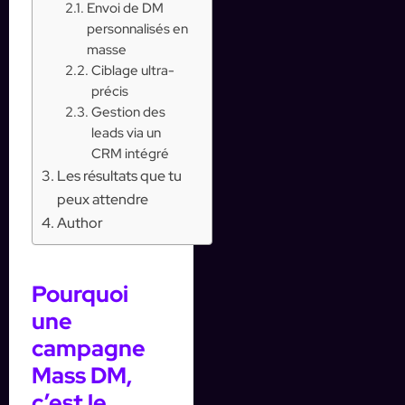
Envoi de DM
personnalisés en
masse
Ciblage ultra-
précis
Gestion des
leads via un
CRM intégré
Les résultats que tu
peux attendre
Author
Pourquoi
une
campagne
Mass DM,
c’est le