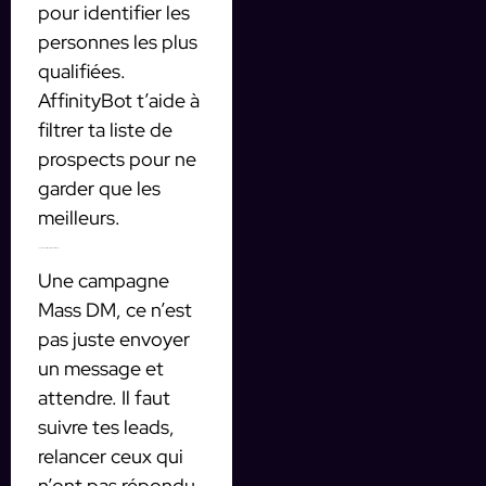
pour identifier les
personnes les plus
qualifiées.
AffinityBot t’aide à
filtrer ta liste de
prospects pour ne
garder que les
meilleurs.
3. Le suivi : ne laisse pas tomber tes leads
Une campagne
Mass DM, ce n’est
pas juste envoyer
un message et
attendre. Il faut
suivre tes leads,
relancer ceux qui
n’ont pas répondu