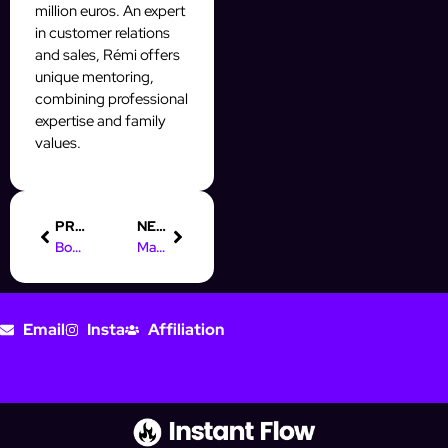
million euros. An expert
in customer relations
and sales, Rémi offers
unique mentoring,
combining professional
expertise and family
values.
PREVIOUS
NEXT
Boost Customer Experience with AI-Driven Instagram & Facebook Automation
Master Automated Instagram Themes with InstantFlow: A Guide
Email
Insta
Affiliation