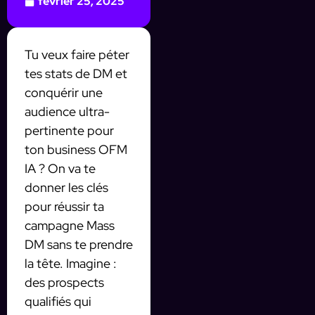
février 25, 2025
Tu veux faire péter
tes stats de DM et
conquérir une
audience ultra-
pertinente pour
ton business OFM
IA ? On va te
donner les clés
pour réussir ta
campagne Mass
DM sans te prendre
la tête. Imagine :
des prospects
qualifiés qui