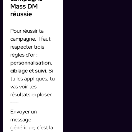
Mass DM
réussie
Pour réussir ta
campagne, il faut
respecter trois
règles d’or :
personnalisation,
ciblage et suivi
. Si
tu les appliques, tu
vas voir tes
résultats exploser.
1. La personnalisation : ton message doit accrocher
Envoyer un
message
générique, c’est la