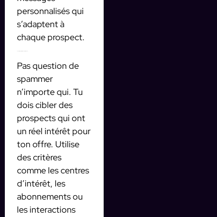
personnalisés qui
s’adaptent à
chaque prospect.
2. Le ciblage : vise les bonnes personnes
Pas question de
spammer
n’importe qui. Tu
dois cibler des
prospects qui ont
un réel intérêt pour
ton offre. Utilise
des critères
comme les centres
d’intérêt, les
abonnements ou
les interactions