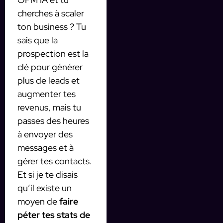
cherches à scaler
ton business ? Tu
sais que la
prospection est la
clé pour générer
plus de leads et
augmenter tes
revenus, mais tu
passes des heures
à envoyer des
messages et à
gérer tes contacts.
Et si je te disais
qu’il existe un
moyen de
faire
péter tes stats de