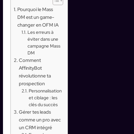
Pourquoi le Mass
DM est un game-
changer en OFM IA
Les erreurs à
éviter dans une
campagne Mass
DM
Comment
AffinityBot
révolutionne ta
prospection
Personnalisation
et ciblage : les
clés du succès
Gérer tes leads
comme un pro avec
un CRM intégré