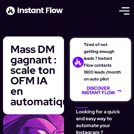
Tired of not
Mass DM
getting enough
gagnant :
leads ? Instant
Flow contacts
scale ton
1800 leads /month
OFM IA
on auto pilot
en
DISCOVER
INSTANT FLOW
automatique
Looking for a quick
and easy way to
automate your
Instagram ?