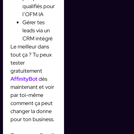
qualifiés pour
l’OFM IA
Gérer tes
leads via un
CRM intégré
Le meilleur dans
tout ça ? Tu peux
tester
gratuitement
AffinityBot
dès
maintenant et voir
par toi-même
comment ça peut
changer la donne
pour ton business.