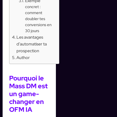
Exemple
concret :
comment
doubler tes
conversions en
30 jours
Les avantages
d’automatiser ta
prospection
Author
Pourquoi le
Mass DM est
un game-
changer en
OFM IA