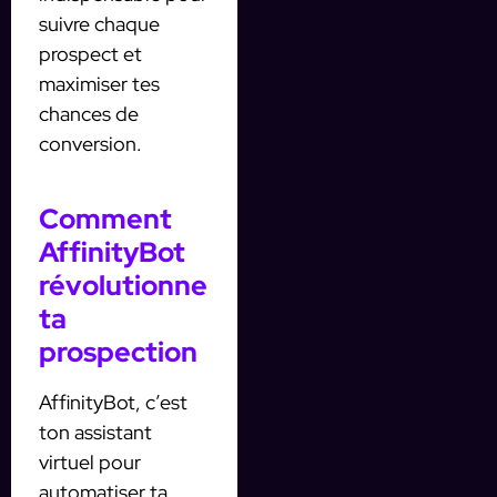
suivre chaque
prospect et
maximiser tes
chances de
conversion.
Comment
AffinityBot
révolutionne
ta
prospection
AffinityBot, c’est
ton assistant
virtuel pour
automatiser ta