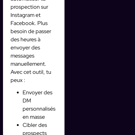
prospection sur
Instagram et
Facebook. Plus
besoin de passer
des heures à
envoyer des
messages
manuellement.
Avec cet outil, tu
peux :
Envoyer des
DM
personnalisés
en masse
Cibler des
prospects