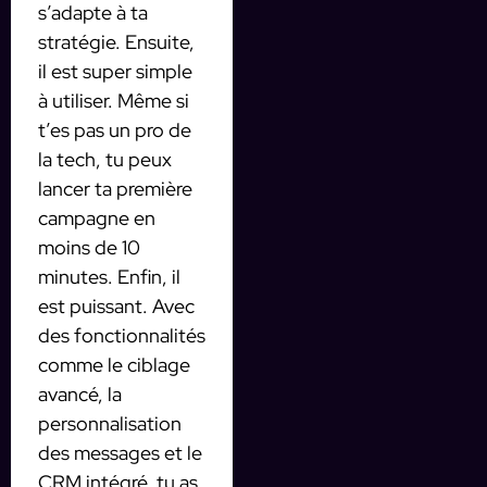
s’adapte à ta
stratégie. Ensuite,
il est super simple
à utiliser. Même si
t’es pas un pro de
la tech, tu peux
lancer ta première
campagne en
moins de 10
minutes. Enfin, il
est puissant. Avec
des fonctionnalités
comme le ciblage
avancé, la
personnalisation
des messages et le
CRM intégré, tu as