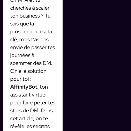
cherches à scaler
ton business ? Tu
sais que la
prospection est la
clé, mais t’as pas
envie de passer tes
journées à
spammer des DM.
On a la solution
pour toi :
AffinityBot
, ton
assistant virtuel
pour faire péter tes
stats de DM. Dans
cet article, on te
révèle les secrets