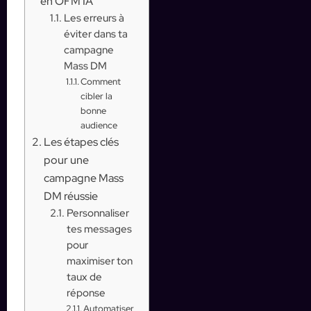
en OFM IA
Les erreurs à
éviter dans ta
campagne
Mass DM
Comment
cibler la
bonne
audience
Les étapes clés
pour une
campagne Mass
DM réussie
Personnaliser
tes messages
pour
maximiser ton
taux de
réponse
Automatiser