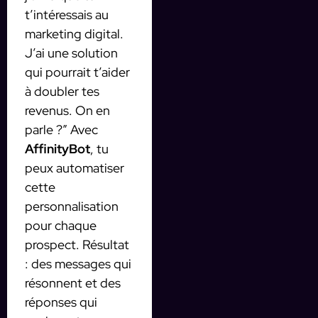
t’intéressais au
marketing digital.
J’ai une solution
qui pourrait t’aider
à doubler tes
revenus. On en
parle ?” Avec
AffinityBot
, tu
peux automatiser
cette
personnalisation
pour chaque
prospect. Résultat
: des messages qui
résonnent et des
réponses qui