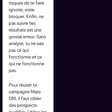
risques de te faire
ignorer, voire
bloquer. Enfin, ne
pas suivre tes
résultats est une
grosse erreur. Sans
analyse, tu ne sais
pas ce qui
fonctionne et ce
qui ne fonctionne
pas.
Comment cibler la bonne audience
Pour réussir ta
campagne Mass
DM, il faut cibler
des prospects
qualifiés. Utilise les