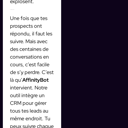
explosent.
Automatiser le suivi de tes leads
Une fois que tes
prospects ont
répondu, il faut les
suivre. Mais avec
des centaines de
conversations en
cours, c’est facile
de s’y perdre. C’est
là qu’
AffinityBot
intervient. Notre
outil intègre un
CRM pour gérer
tous tes leads au
même endroit. Tu
peux suivre chaque