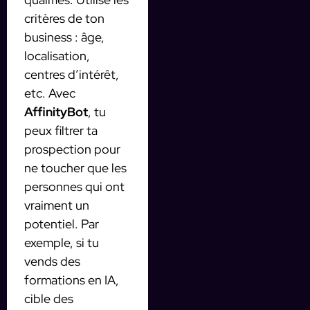
critères de ton
business : âge,
localisation,
centres d’intérêt,
etc. Avec
AffinityBot
, tu
peux filtrer ta
prospection pour
ne toucher que les
personnes qui ont
vraiment un
potentiel. Par
exemple, si tu
vends des
formations en IA,
cible des