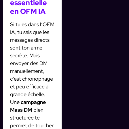
essentielle
en OFM IA
Si tu es dans l’OFM
IA, tu sais que les
messages directs
sont ton arme
secrète. Mais
envoyer des DM
manuellement,
c’est chronophage
et peu efficace à
grande échelle.
Une
campagne
Mass DM
bien
structurée te
permet de toucher