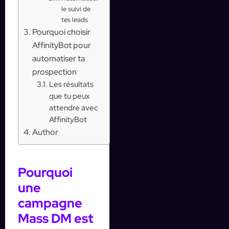
le suivi de
tes leads
Pourquoi choisir
AffinityBot pour
automatiser ta
prospection
Les résultats
que tu peux
attendre avec
AffinityBot
Author
Pourquoi
une
campagne
Mass DM est