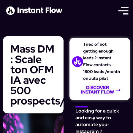
Tired of not
Mass DM
getting enough
: Scale
leads ? Instant
Flow contacts
ton OFM
1800 leads /month
IA avec
on auto pilot
500
DISCOVER
INSTANT FLOW
prospects/jour
Looking for a quick
and easy way to
automate your
Instagram ?