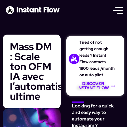
Tired of not
Mass DM
getting enough
: Scale
leads ? Instant
Flow contacts
ton OFM
1800 leads /month
IA avec
on auto pilot
l’automatisation
DISCOVER
INSTANT FLOW
ultime
Looking for a quick
and easy way to
automate your
Instagram ?