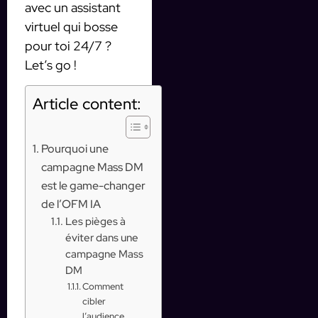
avec un assistant
virtuel qui bosse
pour toi 24/7 ?
Let’s go !
Article content:
Pourquoi une
campagne Mass DM
est le game-changer
de l’OFM IA
Les pièges à
éviter dans une
campagne Mass
DM
Comment
cibler
l’audience