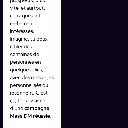
prospects, plus
vite, et surtout,
ceux qui sont
réellement
intéressés.
Imagine, tu peux
cibler des
centaines de
personnes en
quelques clics,
avec des messages
personnalisés qui
résonnent. C’est
ça, la puissance
d’une
campagne
Mass DM réussie
.