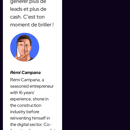
générer plus de
leads et plus de
cash. C’est ton
moment de briller !
Rémi Campana
Rémi Campana, a
seasoned entrepreneur
with 16 years'
experience, shone in
the construction
industry before
reinventing himself in
the digital sector. Co-