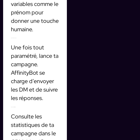
variables comme le
prénom pour
donner une touche
humaine.
Étape 3 : Active ta campagne
Une fois tout
paramétré, lance ta
campagne.
AffinityBot se
charge d’envoyer
les DM et de suivre
les réponses.
Étape 4 : Analyse tes résultats
Consulte les
statistiques de ta
campagne dans le