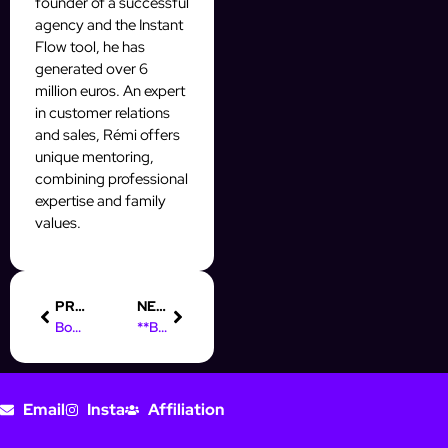
founder of a successful
agency and the Instant
Flow tool, he has
generated over 6
million euros. An expert
in customer relations
and sales, Rémi offers
unique mentoring,
combining professional
expertise and family
values.
PREVIOUS
NEXT
Boost Conversions with Instagram Automation Using InstantFlow
**Boost E-Commerce Sales with Instagram & Facebook Automation** This title ties the keyword (e-commerce funnel optimization) to your site’s context (Instagram, Facebook, automation, and prospecting), making it relevant and engaging for your audience.
Email
Insta
Affiliation