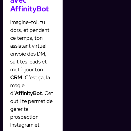
avec
AffinityBot
Imagine-toi, tu
dors, et pendant
ce temps, ton
assistant virtuel
envoie des DM,
suit tes leads et
met à jour ton
CRM
. C’est ça, la
magie
d’
AffinityBot
. Cet
outil te permet de
gérer ta
prospection
Instagram et