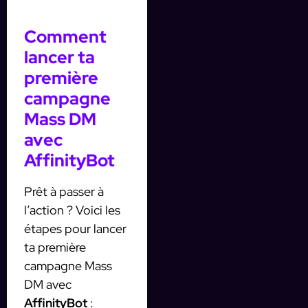
Comment
lancer ta
première
campagne
Mass DM
avec
AffinityBot
Prêt à passer à
l’action ? Voici les
étapes pour lancer
ta première
campagne Mass
DM avec
AffinityBot
: