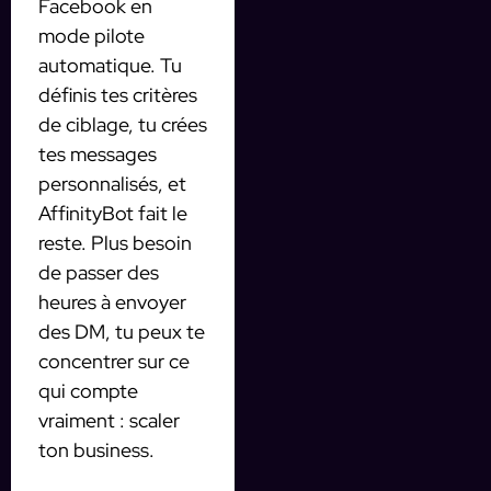
Facebook en
mode pilote
automatique. Tu
définis tes critères
de ciblage, tu crées
tes messages
personnalisés, et
AffinityBot fait le
reste. Plus besoin
de passer des
heures à envoyer
des DM, tu peux te
concentrer sur ce
qui compte
vraiment : scaler
ton business.