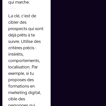
qui marche.
Comment cibler l’audience parfaite pour ton OFM IA
La clé, c’est de
cibler des
prospects qui sont
déjà prêts à te
suivre. Utilise des
critères précis :
intérêts,
comportements,
localisation. Par
exemple, si tu
proposes des
formations en
marketing digital,
cible des
personnes qui