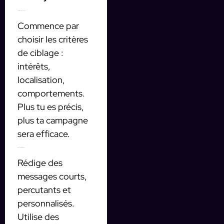
Étape 1 : Définis ton audience
Commence par
choisir les critères
de ciblage :
intérêts,
localisation,
comportements.
Plus tu es précis,
plus ta campagne
sera efficace.
Étape 2 : Crée tes messages
Rédige des
messages courts,
percutants et
personnalisés.
Utilise des