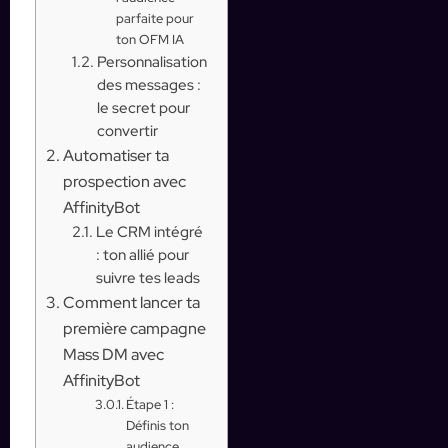
parfaite pour
ton OFM IA
Personnalisation
des messages :
le secret pour
convertir
Automatiser ta
prospection avec
AffinityBot
Le CRM intégré
: ton allié pour
suivre tes leads
Comment lancer ta
première campagne
Mass DM avec
AffinityBot
Étape 1 :
Définis ton
audience