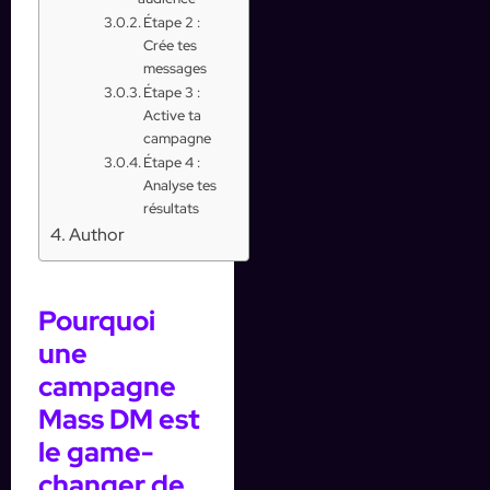
Étape 2 :
Crée tes
messages
Étape 3 :
Active ta
campagne
Étape 4 :
Analyse tes
résultats
Author
Pourquoi
une
campagne
Mass DM est
le game-
changer de