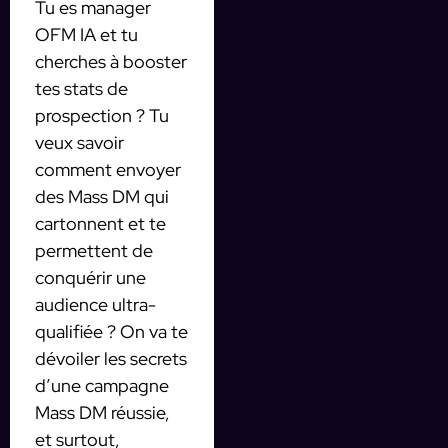
Tu es manager
OFM IA et tu
cherches à booster
tes stats de
prospection ? Tu
veux savoir
comment envoyer
des Mass DM qui
cartonnent et te
permettent de
conquérir une
audience ultra-
qualifiée ? On va te
dévoiler les secrets
d’une campagne
Mass DM réussie,
et surtout,