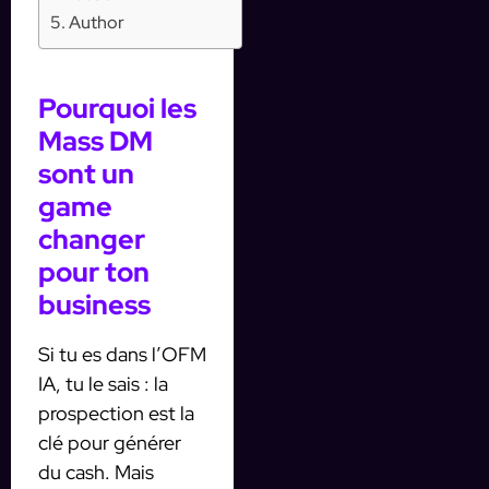
Author
Pourquoi les
Mass DM
sont un
game
changer
pour ton
business
Si tu es dans l’OFM
IA, tu le sais : la
prospection est la
clé pour générer
du cash. Mais