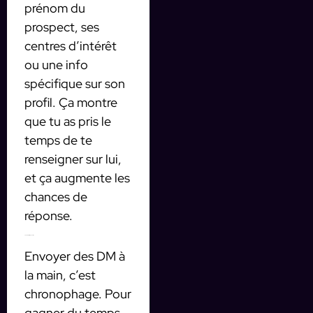
prénom du
prospect, ses
centres d’intérêt
ou une info
spécifique sur son
profil. Ça montre
que tu as pris le
temps de te
renseigner sur lui,
et ça augmente les
chances de
réponse.
3. Automatiser le processus
Envoyer des DM à
la main, c’est
chronophage. Pour
gagner du temps