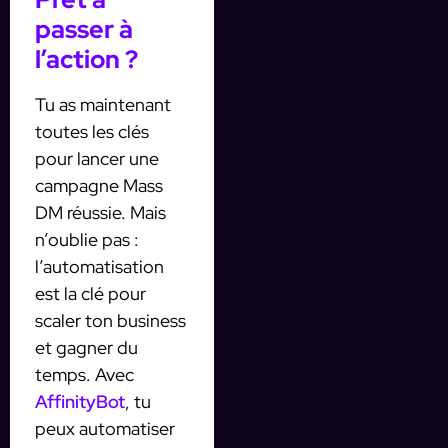
passer à
l’action ?
Tu as maintenant
toutes les clés
pour lancer une
campagne Mass
DM réussie. Mais
n’oublie pas :
l’automatisation
est la clé pour
scaler ton business
et gagner du
temps. Avec
AffinityBot
, tu
peux automatiser