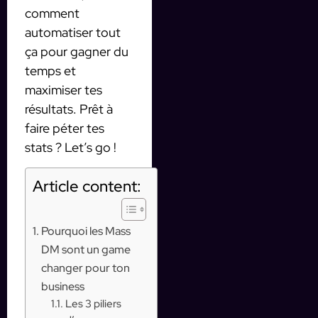
comment
automatiser tout
ça pour gagner du
temps et
maximiser tes
résultats. Prêt à
faire péter tes
stats ? Let’s go !
Article content:
Pourquoi les Mass
DM sont un game
changer pour ton
business
Les 3 piliers