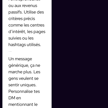
ou aux revenus
passifs. Utilise des
critères précis
comme les centres
d’intérêt, les pages
suivies ou les
hashtags utilisés.
2. Personnaliser tes messages
Un message
générique, ça ne
marche plus. Les
gens veulent se
sentir uniques.
Personnalise tes
DM en
mentionnant le