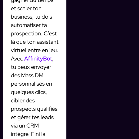
et scaler ton
business, tu dois
automatiser ta
prospection. C’est
là que ton assistant
virtuel entre en jeu.
Avec
AffinityBot
,
tu peux envoyer
des Mass DM
personnalisés en
quelques clics,
cibler des
prospects qualifiés
et gérer tes leads
via un CRM
intégré. Fini la