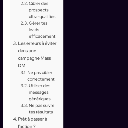
Cibler des
prospects
ultra-qualifiés
Gérer tes
leads
efficacement
Les erreurs à éviter
dans une
campagne Mass
DM
Ne pas cibler
correctement
Utiliser des
messages
génériques
Ne pas suivre
tes résultats
Prêt à passer à
l’action ?