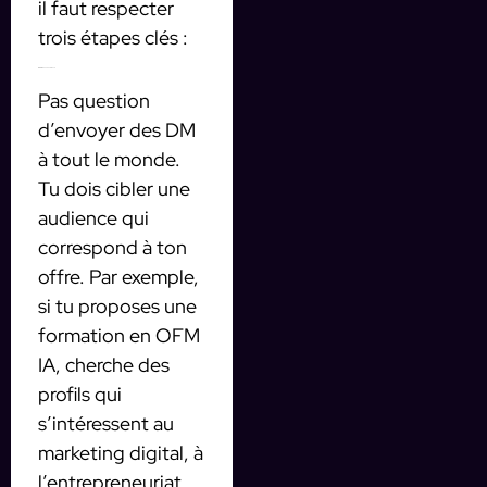
il faut respecter
trois étapes clés :
1. Cibler la bonne audience
Pas question
d’envoyer des DM
à tout le monde.
Tu dois cibler une
audience qui
correspond à ton
offre. Par exemple,
si tu proposes une
formation en OFM
IA, cherche des
profils qui
s’intéressent au
marketing digital, à
l’entrepreneuriat