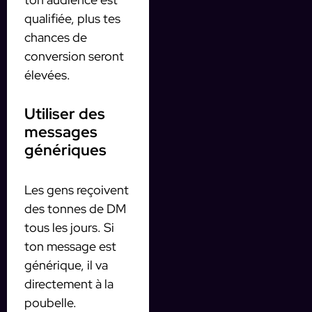
qualifiée, plus tes
chances de
conversion seront
élevées.
Utiliser des
messages
génériques
Les gens reçoivent
des tonnes de DM
tous les jours. Si
ton message est
générique, il va
directement à la
poubelle.