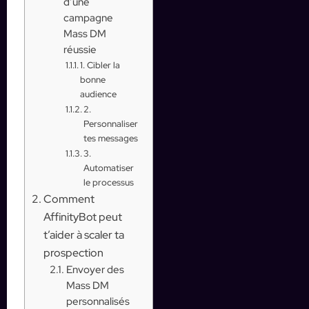
d’une
campagne
Mass DM
réussie
1. Cibler la
bonne
audience
2.
Personnaliser
tes messages
3.
Automatiser
le processus
Comment
AffinityBot peut
t’aider à scaler ta
prospection
Envoyer des
Mass DM
personnalisés