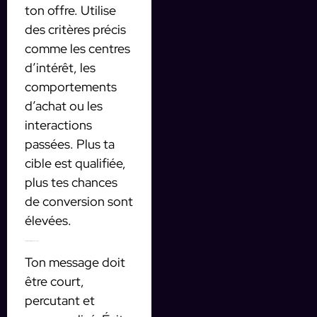
ton offre. Utilise
des critères précis
comme les centres
d’intérêt, les
comportements
d’achat ou les
interactions
passées. Plus ta
cible est qualifiée,
plus tes chances
de conversion sont
élevées.
2. Créer un message qui convertit
Ton message doit
être court,
percutant et