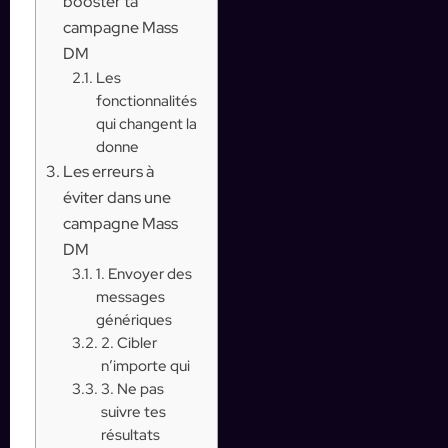
booster ta
campagne Mass
DM
Les
fonctionnalités
qui changent la
donne
Les erreurs à
éviter dans une
campagne Mass
DM
1. Envoyer des
messages
génériques
2. Cibler
n’importe qui
3. Ne pas
suivre tes
résultats