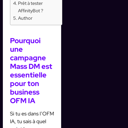
Prêt à tester
AffinityBot ?
Author
Pourquoi
une
campagne
Mass DM est
essentielle
pour ton
business
OFM IA
Si tu es dans l’OFM
IA, tu sais à quel