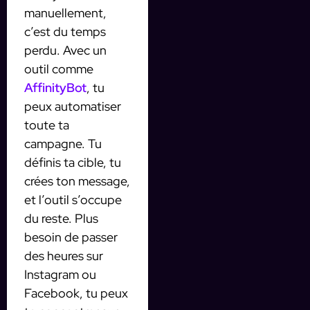
manuellement,
c’est du temps
perdu. Avec un
outil comme
AffinityBot
, tu
peux automatiser
toute ta
campagne. Tu
définis ta cible, tu
crées ton message,
et l’outil s’occupe
du reste. Plus
besoin de passer
des heures sur
Instagram ou
Facebook, tu peux