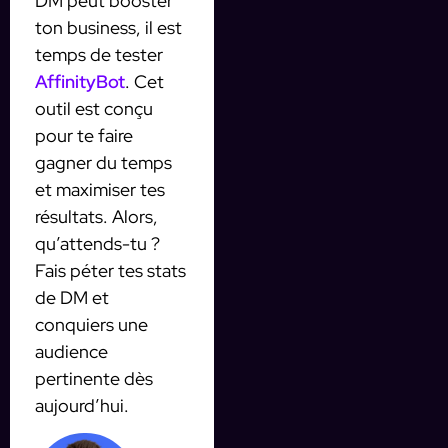
DM peut booster
ton business, il est
temps de tester
AffinityBot
. Cet
outil est conçu
pour te faire
gagner du temps
et maximiser tes
résultats. Alors,
qu’attends-tu ?
Fais péter tes stats
de DM et
conquiers une
audience
pertinente dès
aujourd’hui.