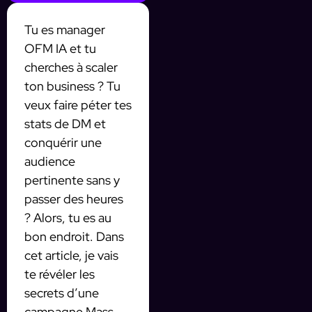
Tu es manager
OFM IA et tu
cherches à scaler
ton business ? Tu
veux faire péter tes
stats de DM et
conquérir une
audience
pertinente sans y
passer des heures
? Alors, tu es au
bon endroit. Dans
cet article, je vais
te révéler les
secrets d’une
campagne Mass