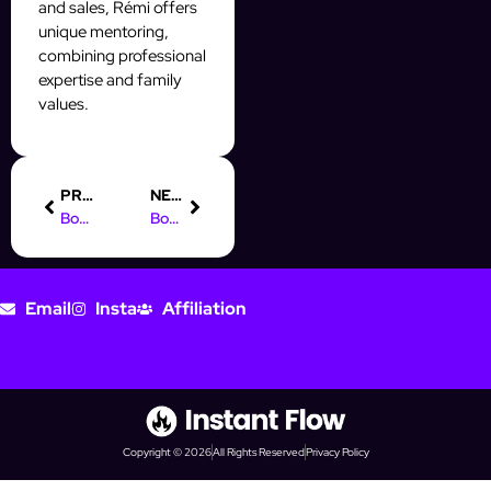
and sales, Rémi offers
unique mentoring,
combining professional
expertise and family
values.
PREVIOUS
NEXT
Boost Engagement: Auto-Comments for Meaningful Instagram Conversations
Boost Your Multi-Channel Prospecting with AI-Powered Automation
Email
Insta
Affiliation
Copyright © 2026
All Rights Reserved
Privacy Policy