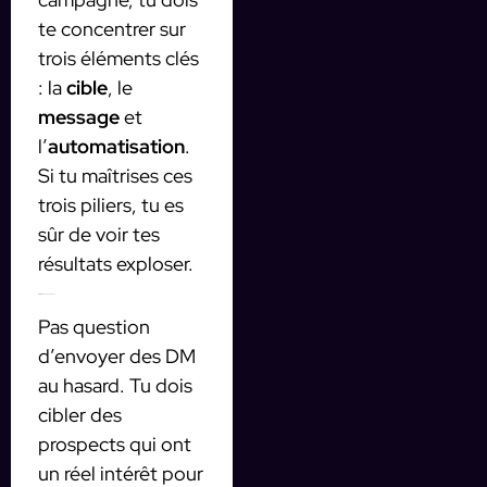
te concentrer sur
trois éléments clés
: la
cible
, le
message
et
l’
automatisation
.
Si tu maîtrises ces
trois piliers, tu es
sûr de voir tes
résultats exploser.
1. Cibler la bonne audience
Pas question
d’envoyer des DM
au hasard. Tu dois
cibler des
prospects qui ont
un réel intérêt pour