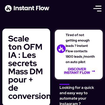
Tired of not
Scale
getting enough
ton OFM
leads ? Instant
Flow contacts
IA : Les
1800 leads /month
secrets
on auto pilot
Mass DM
DISCOVER
INSTANT FLOW
pour +
de
Looking for a quick
conversions
and easy way to
automate your
Instagram ?