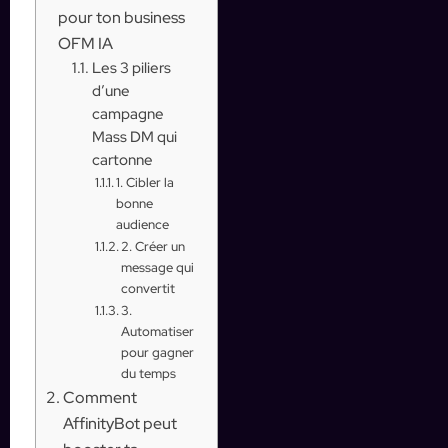
pour ton business
OFM IA
Les 3 piliers
d’une
campagne
Mass DM qui
cartonne
1. Cibler la
bonne
audience
2. Créer un
message qui
convertit
3.
Automatiser
pour gagner
du temps
Comment
AffinityBot peut