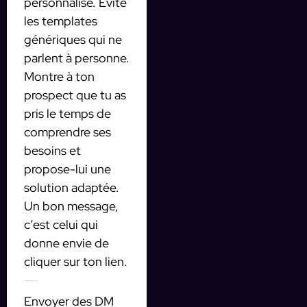
personnalisé. Évite
les templates
génériques qui ne
parlent à personne.
Montre à ton
prospect que tu as
pris le temps de
comprendre ses
besoins et
propose-lui une
solution adaptée.
Un bon message,
c’est celui qui
donne envie de
cliquer sur ton lien.
3. Automatiser pour gagner du temps
Envoyer des DM